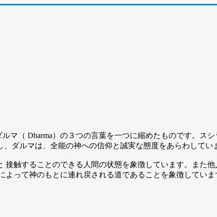
i）、ダルマ（ Dharma）の３つの言葉を一つに縮めたものです
し、ダルマは、全能の神への信仰と誠実な態度をあらわしてい
と 接触することのできる人間の状態を象徴しています。また他
神によって神のもとに連れ戻される道であることを象徴していま